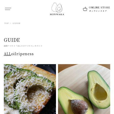
TOP
>
GUIDE
GUIDE
国産アボカド「ほんわかアボカド」のガイド
ALL
oil
ripeness