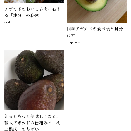
アボカドのおいしさを左右す
る「油分」の秘密
-
oil
国産アボカドの食べ頃と見分
け方
-
ripeness
知るともっと美味しくなる、
輸入アボカドの仕組みと「樹
上熟成」のちがい