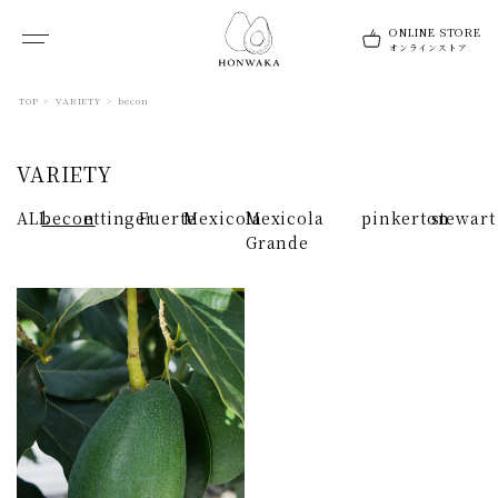
TOP
>
VARIETY
>
becon
VARIETY
ALL
becon
ettinger
Fuerte
Mexicola
Mexicola
pinkerton
stewart
Grande