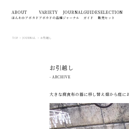
ABOUT
VARIETY
JOURNAL
GUIDE
SELECTION
ほんわかアボカド
アボカドの品種
ジャーナル
ガイド
販売セット
TOP
>
JOURNAL
>
お引越し
お引越し
-
ARCHIVE
大きな腐食布の器に移し替え畑から庭に